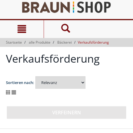
Zum
Zum
Inhalt
Navigationsmenü
springen
springen
Startseite
alle Produkte
Bäckerei
Verkaufsförderung
Verkaufsförderung
Sortieren nach:
VERFEINERN