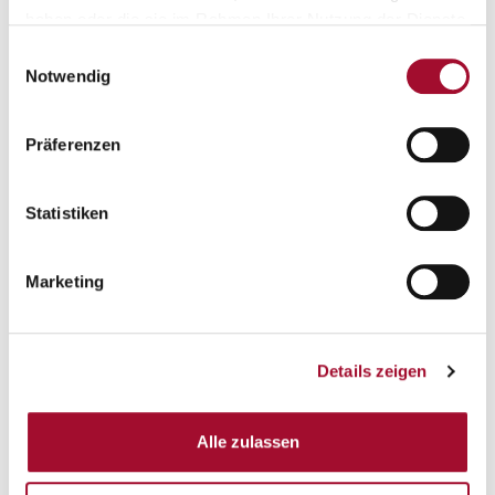
haben oder die sie im Rahmen Ihrer Nutzung der Dienste
gesammelt haben.
Einwilligungsauswahl
Notwendig
Präferenzen
Pavoni-Silikonbackform My
Muffin-Trays (60 g)
Pluffins
Statistiken
ANSEHEN
ANSEHEN
300 Stück im Karton
1 Stück
Marketing
Details zeigen
Alle zulassen