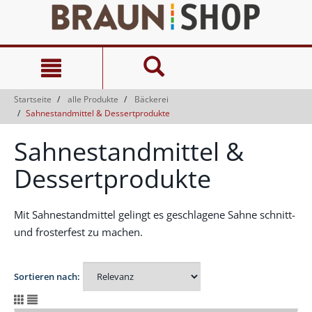
Zum
Zum
Inhalt
Navigationsmenü
springen
springen
Startseite
alle Produkte
Bäckerei
Sahnestandmittel & Dessertprodukte
Sahnestandmittel &
Dessertprodukte
Mit Sahnestandmittel gelingt es geschlagene Sahne schnitt-
und frosterfest zu machen.
Sortieren nach: