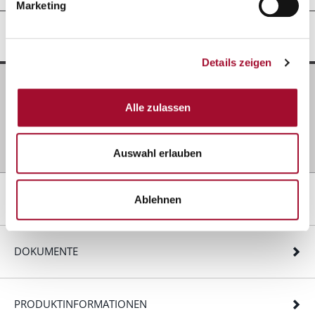
Marketing
GRUNDANWENDUNG
Details zeigen
Zutaten
Alle zulassen
200 g
Alaska-express
250 g
Wasser, 20-25 °C
1000 g
Sahne, geschlagen, ungesüßt
Auswahl erlauben
REZEPTIDEEN
Ablehnen
DOKUMENTE
PRODUKTINFORMATIONEN