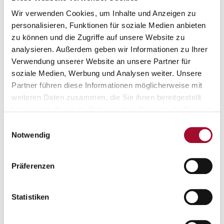
Einfach in der Anwendung
Wir verwenden Cookies, um Inhalte und Anzeigen zu
personalisieren, Funktionen für soziale Medien anbieten
zu können und die Zugriffe auf unsere Website zu
analysieren. Außerdem geben wir Informationen zu Ihrer
Verwendung unserer Website an unsere Partner für
soziale Medien, Werbung und Analysen weiter. Unsere
Das könnte Sie auch interessieren:
Partner führen diese Informationen möglicherweise mit
weiteren Daten zusammen, die Sie ihnen bereitgestellt
haben oder die sie im Rahmen Ihrer Nutzung der Dienste
gesammelt haben.
Einwilligungsauswahl
Notwendig
Präferenzen
Alaska-express Joghurt
Alaska-express Erdbeer
1,0 kg im Beutel
10,0 kg im Karton
Statistiken