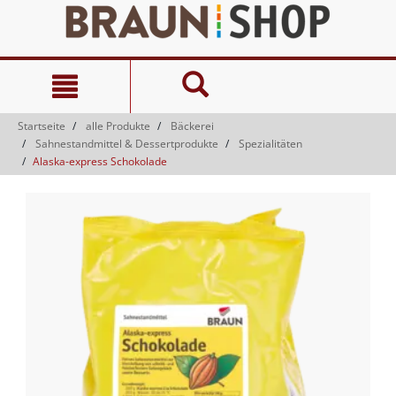
Zum
Zum
Inhalt
Navigationsmenü
springen
springen
Startseite
alle Produkte
Bäckerei
Sahnestandmittel & Dessertprodukte
Spezialitäten
Alaska-express Schokolade