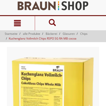
Zum
Zum
Inhalt
Navigationsmenü
springen
springen
Startseite
alle Produkte
Bäckerei
Glasuren
Chips
Kuchenglanz Vollmilch Chips RSPO SG RA MB cocoa