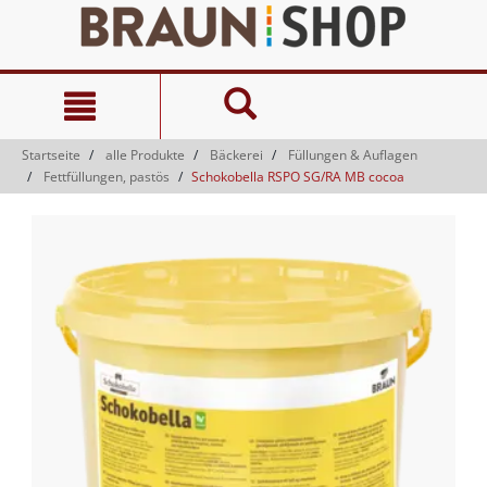
Zum
Zum
Inhalt
Navigationsmenü
springen
springen
Startseite
alle Produkte
Bäckerei
Füllungen & Auflagen
Fettfüllungen, pastös
Schokobella RSPO SG/RA MB cocoa