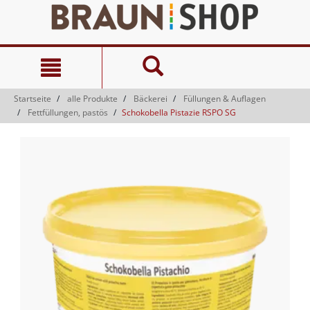
Zum
Zum
Inhalt
Navigationsmenü
springen
springen
Startseite
alle Produkte
Bäckerei
Füllungen & Auflagen
Fettfüllungen, pastös
Schokobella Pistazie RSPO SG