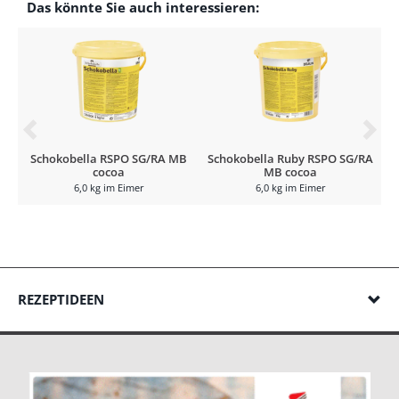
Das könnte Sie auch interessieren:
Schokobella RSPO SG/RA MB
Schokobella Ruby RSPO SG/RA
S
cocoa
MB cocoa
6,0 kg im Eimer
6,0 kg im Eimer
REZEPTIDEEN