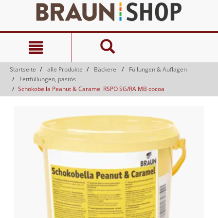
Zum
Zum
Inhalt
Navigationsmenü
springen
springen
Startseite
alle Produkte
Bäckerei
Füllungen & Auflagen
Fettfüllungen, pastös
Schokobella Peanut & Caramel RSPO SG/RA MB cocoa