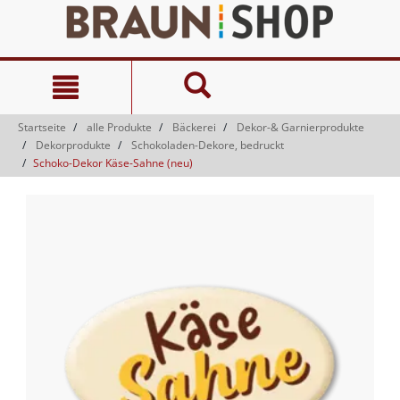
Zum
Zum
Inhalt
Navigationsmenü
springen
springen
Startseite
alle Produkte
Bäckerei
Dekor-& Garnierprodukte
Dekorprodukte
Schokoladen-Dekore, bedruckt
Schoko-Dekor Käse-Sahne (neu)