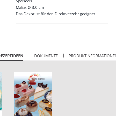
Speiseeis.
Maße: Ø 3,0 cm
Das Dekor ist für den Direktverzehr geeignet.
CURRENT
REZEPTIDEEN
DOKUMENTE
PRODUKTINFORMATIONE
AB: