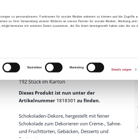
zeigen zu personalisieren, Funktionen für soziale Medien anbieten zu können und die Zugriffe 
ionen zu Ihrer Verwendung unserer Website an unsere Partner für soziale Medien, Werbung und 
n möglicherweise mit weiteren Daten zusammen, die Sie ihnen bereitgestellt haben oder die sie 
GRUPPE
PRODU
rodukte
Dekorprodukte
Schokoladen-Dekore, bedruckt
Schoko-Dekor E
Schoko-Dekor Erdbeer (2
Motive)
1760301
Statistiken
Marketing
Artikelnummer
Details zeigen
192 Stück im Karton
Dieses Produkt ist nun unter der
Artikelnummer
1818301
zu finden.
Schokoladen-Dekore, hergestellt mit feiner
Schokolade zum Dekorieren von Creme-, Sahne-
und Fruchttorten, Gebäcken, Desserts und