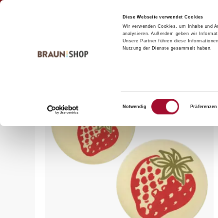
Zum
Zum
Kontakt
Inhalt
Navigationsmenü
Diese Webseite verwendet Cookies
Wir verwenden Cookies, um Inhalte und An
springen
springen
analysieren. Außerdem geben wir Informat
Unsere Partner führen diese Informatione
Nutzung der Dienste gesammelt haben.
Startseite
alle Produkte
Bäckerei
Dekor-& Garnierp
Einwilligungsauswahl
Notwendig
Präferenzen