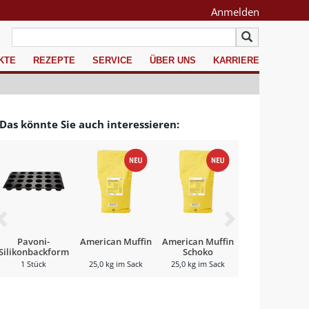
Anmelden
KTE
REZEPTE
SERVICE
ÜBER UNS
KARRIERE
Das könnte Sie auch interessieren:
Pavoni-
American Muffin
American Muffin
Muffin Soft RS
Silikonbackform
Schoko
MB
My Pluffins
1 Stück
25,0 kg im Sack
25,0 kg im Sack
25,0 kg im Sack