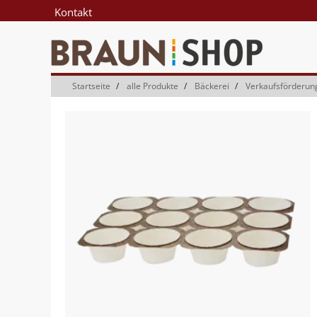
Zum
Zum
Kontakt
Inhalt
Navigationsmenü
springen
springen
Startseite
alle Produkte
Bäckerei
Verkaufsförderun