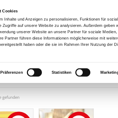
t Cookies
 Inhalte und Anzeigen zu personalisieren, Funktionen für sozia
GRUPPE
PRODU
e Zugriffe auf unsere Website zu analysieren. Außerdem geben w
rwendung unserer Website an unsere Partner für soziale Medien
re Partner führen diese Informationen möglicherweise mit weite
e %
ereitgestellt haben oder die sie im Rahmen Ihrer Nutzung der D
n Sie Produkte, die wir Ihnen für kurze Zeit günstiger anbieten.
Präferenzen
Statistiken
Marketin
ach:
e gefunden