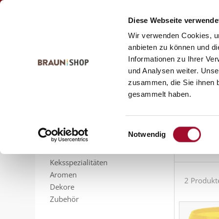
Zum
Zum
Kontakt
Inhalt
Navigationsmenü
Diese Webseite verwende
springen
springen
Wir verwenden Cookies, um
anbieten zu können und di
Informationen zu Ihrer Ve
Startseite
alle Produkte
Bäckerei
Sale %
und Analysen weiter. Unse
Sal
zusammen, die Sie ihnen b
PRODUKTSORTIMENT
gesammelt haben.
Feinbackmittel
Hier finde
Füllungen
Sahnestandmittel
Einwilligungsauswahl
Notwendig
Gelier- und Bindemittel
Sortieren n
Glasuren
Keksspezialitäten
Aromen
2 Produkt
Dekore
Zubehör