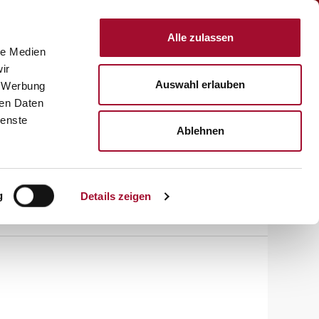
Anmelden
Alle zulassen
le Medien
KTE
REZEPTE
SERVICE
ÜBER UNS
KARRIERE
ir
Auswahl erlauben
, Werbung
ren Daten
ienste
Ablehnen
g
Details zeigen