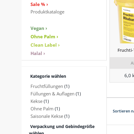
Sale % ›
Produktkataloge
Vegan ›
Ohne Palm ›
Clean Label ›
Fruchti
Halal ›
A
6,0 
Kategorie wählen
Fruchtfüllungen
(1)
Füllungen & Auflagen
(1)
Kekse
(1)
Ohne Palm
(1)
Sortieren n
Saisonale Kekse
(1)
Verpackung und Gebindegröße
wählen