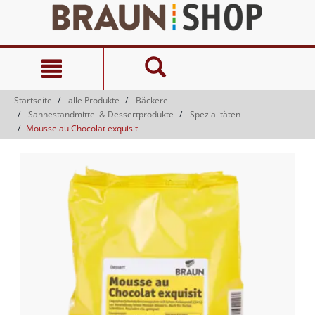
Zum
Zum
Inhalt
Navigationsmenü
springen
springen
Startseite
alle Produkte
Bäckerei
Sahnestandmittel & Dessertprodukte
Spezialitäten
Mousse au Chocolat exquisit