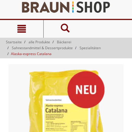
Zum
Zum
Inhalt
Navigationsmenü
springen
springen
Startseite
alle Produkte
Bäckerei
Sahnestandmittel & Dessertprodukte
Spezialitäten
Alaska-express Catalana