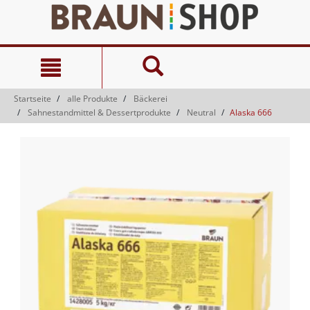
Zum
Zum
Inhalt
Navigationsmenü
springen
springen
Startseite
alle Produkte
Bäckerei
Sahnestandmittel & Dessertprodukte
Neutral
Alaska 666