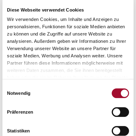
aromatisierbar
Diese Webseite verwendet Cookies
Wir verwenden Cookies, um Inhalte und Anzeigen zu
personalisieren, Funktionen für soziale Medien anbieten
5,0 kg im Karton
10,0 kg im Karton
zu können und die Zugriffe auf unsere Website zu
analysieren. Außerdem geben wir Informationen zu Ihrer
Verwendung unserer Website an unsere Partner für
soziale Medien, Werbung und Analysen weiter. Unsere
Partner führen diese Informationen möglicherweise mit
weiteren Daten zusammen, die Sie ihnen bereitgestellt
Das könnte Sie auch interessieren:
haben oder die sie im Rahmen Ihrer Nutzung der Dienste
gesammelt haben.
Einwilligungsauswahl
Notwendig
Präferenzen
Alaska-express Neutral
Alaska-express Neutral
Statistiken
1,0 kg im Beutel
10,0 kg im Karton