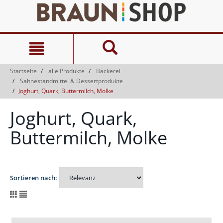
Zum
Zum
Inhalt
Navigationsmenü
springen
springen
Startseite
alle Produkte
Bäckerei
Sahnestandmittel & Dessertprodukte
Joghurt, Quark, Buttermilch, Molke
Joghurt, Quark,
Buttermilch, Molke
Sortieren nach: