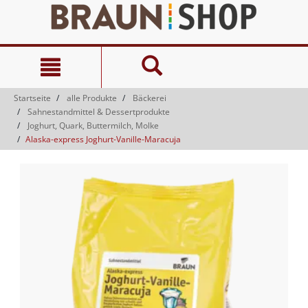
Zum
Zum
Inhalt
Navigationsmenü
springen
springen
Startseite
alle Produkte
Bäckerei
Sahnestandmittel & Dessertprodukte
Joghurt, Quark, Buttermilch, Molke
Alaska-express Joghurt-Vanille-Maracuja