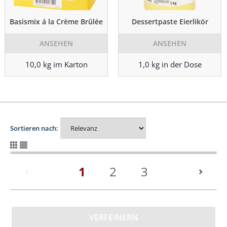
Basismix á la Crème Brûlée
Dessertpaste Eierlikör
ANSEHEN
ANSEHEN
10,0 kg im Karton
1,0 kg in der Dose
Sortieren nach:
(current)
1
2
3
VERFEINERN