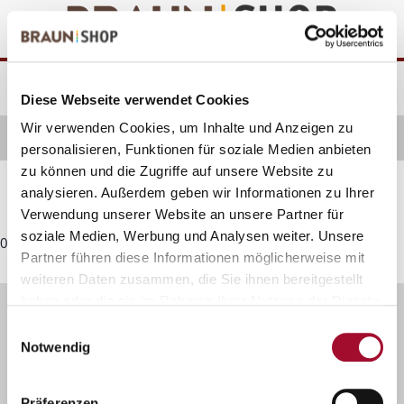
Zum
Zum
Inhalt
Navigationsmenü
springen
springen
Diese Webseite verwendet Cookies
Wir verwenden Cookies, um Inhalte und Anzeigen zu
Startseite
alle Produkte
Bäckerei
Gelier-& Bindemittel
Sprühfertig
personalisieren, Funktionen für soziale Medien anbieten
zu können und die Zugriffe auf unsere Website zu
Sprühfertig
analysieren. Außerdem geben wir Informationen zu Ihrer
Verwendung unserer Website an unsere Partner für
soziale Medien, Werbung und Analysen weiter. Unsere
0 Produkte gefunden
Partner führen diese Informationen möglicherweise mit
weiteren Daten zusammen, die Sie ihnen bereitgestellt
haben oder die sie im Rahmen Ihrer Nutzung der Dienste
Kontakt - Wir sind für Sie da!
gesammelt haben.
Einwilligungsauswahl
Notwendig
(0511) 41 07 - 333
Präferenzen