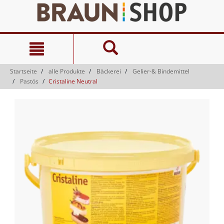
Zum
Zum
Inhalt
Navigationsmenü
springen
springen
Startseite
alle Produkte
Bäckerei
Gelier-& Bindemittel
Pastös
Cristaline Neutral