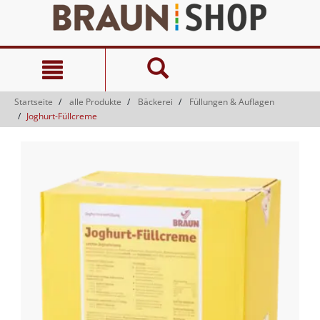
Zum
Zum
Inhalt
Navigationsmenü
springen
springen
Startseite
alle Produkte
Bäckerei
Füllungen & Auflagen
Joghurt-Füllcreme