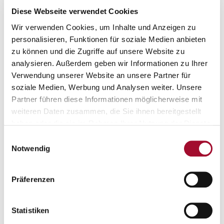
Gefrier- und taustabil
Diese Webseite verwendet Cookies
Mit Fruchtsäften anwendbar
Wir verwenden Cookies, um Inhalte und Anzeigen zu
Hoher Conveniencegrad
personalisieren, Funktionen für soziale Medien anbieten
zu können und die Zugriffe auf unsere Website zu
analysieren. Außerdem geben wir Informationen zu Ihrer
Verwendung unserer Website an unsere Partner für
soziale Medien, Werbung und Analysen weiter. Unsere
Partner führen diese Informationen möglicherweise mit
weiteren Daten zusammen, die Sie ihnen bereitgestellt
Das könnte Sie auch interessieren:
haben oder die sie im Rahmen Ihrer Nutzung der Dienste
gesammelt haben.
Einwilligungsauswahl
Notwendig
Präferenzen
Bon Citron RSPO SG
Cremonte
Statistiken
4,0 kg im Eimer
12,5 kg im Karton