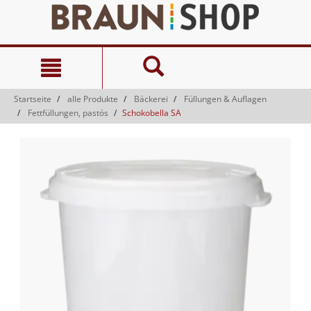
Zum
Zum
Inhalt
Navigationsmenü
springen
springen
Startseite
alle Produkte
Bäckerei
Füllungen & Auflagen
Fettfüllungen, pastös
Schokobella SA