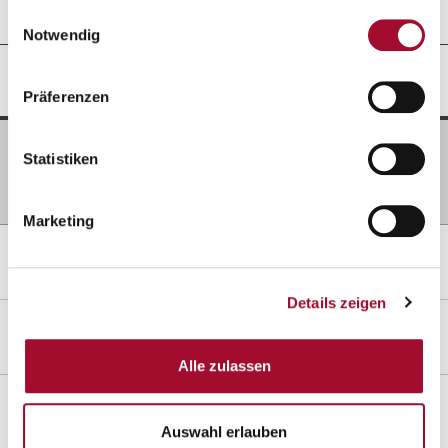
gesammelt haben.
Einwilligungsauswahl
Notwendig
GRUNDANWENDUNG
Präferenzen
Zutaten
Statistiken
Direkt zu verarbeiten.
Marketing
REZEPTIDEEN
Details zeigen
DOKUMENTE
Alle zulassen
PRODUKTINFORMATIONEN
Auswahl erlauben