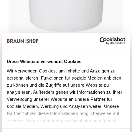
Schokobella SA
1366025
Artikelnummer
Diese Webseite verwendet Cookies
25,0 kg im Eimer
Wir verwenden Cookies, um Inhalte und Anzeigen zu
personalisieren, Funktionen für soziale Medien anbieten
Gebrauchsfertige Schokoladencreme. Zum Füllen,
zu können und die Zugriffe auf unsere Website zu
Garnieren bzw. Überziehen von Dauer-, Creme- und
analysieren. Außerdem geben wir Informationen zu Ihrer
Sahnegebäcken sowie Desserts.
Verwendung unserer Website an unsere Partner für
soziale Medien, Werbung und Analysen weiter. Unsere
Partner führen diese Informationen möglicherweise mit
weiteren Daten zusammen, die Sie ihnen bereitgestellt
haben oder die sie im Rahmen Ihrer Nutzung der Dienste