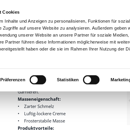
t Cookies
 Inhalte und Anzeigen zu personalisieren, Funktionen für sozia
GRUPPE
PRODU
e Zugriffe auf unsere Website zu analysieren. Außerdem geben w
rwendung unserer Website an unsere Partner für soziale Medien
agen
Cremonte
re Partner führen diese Informationen möglicherweise mit weite
Cremonte
ereitgestellt haben oder die sie im Rahmen Ihrer Nutzung der D
1376032
Artikelnummer
12,5 kg im Karton
Basiscremepulver zur Herstellung von
Präferenzen
Statistiken
Marketin
Buttercremes und Fettcremes zum Füllen und
Garnieren.
Masseneigenschaft:
• Zarter Schmelz
• Luftig-lockere Creme
• Frosterstabile Masse
Produktvorteile: