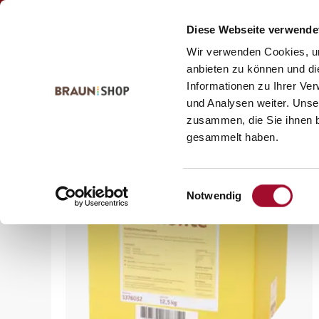
Zum
Zum
Kontakt
Inhalt
Navigationsmenü
Diese Webseite verwende
springen
springen
Wir verwenden Cookies, um
anbieten zu können und di
Informationen zu Ihrer Ve
Startseite
alle Produkte
Bäckerei
Füllungen & Aufl
und Analysen weiter. Unse
zusammen, die Sie ihnen b
gesammelt haben.
Einwilligungsauswahl
Notwendig