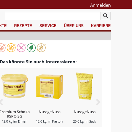
Anmelden
KTE
REZEPTE
SERVICE
ÜBER UNS
KARRIERE
Das könnte Sie auch interessieren:
Cremium Schoko
NussgeNuss
NussgeNuss
Nusetti
RSPO SG
12,0 kg im Eimer
12,0 kg im Karton
25,0 kg im Sack
10,0 kg im Karto