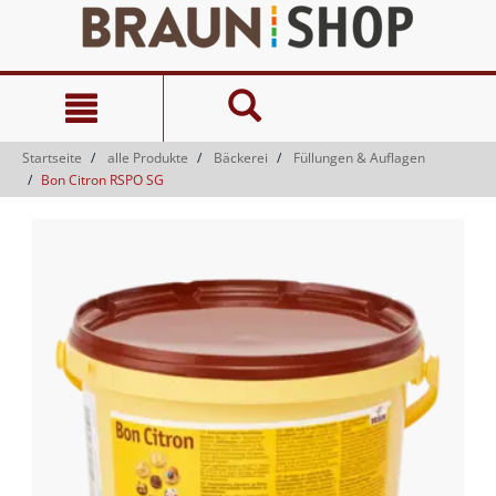
Zum
Zum
Inhalt
Navigationsmenü
springen
springen
Startseite
alle Produkte
Bäckerei
Füllungen & Auflagen
Bon Citron RSPO SG