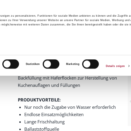
zeigen zu personalisieren, Funktionen für soziale Medien anbieten zu können und die Zugriffe 
ionen zu Ihrer Verwendung unserer Website an unsere Partner für soziale Medien, Werbung und 
n möglicherweise mit weiteren Daten zusammen, die Sie ihnen bereitgestellt haben oder die sie 
GRUPPE
PRODU
agen
Backfüllungen
Porridge - Mix
Porridge - Mix
1379315
Artikelnummer
Statistiken
Marketing
15,0 kg im Sack
Details zeigen
Backfüllung mit Haferflocken zur Herstellung von
Kuchenauflagen und Füllungen
PRODUKTVORTEILE:
Nur noch die Zugabe von Wasser erforderlich
Endlose Einsatzmöglichkeiten
Lange Frischhaltung
Ballaststoffquelle