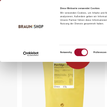
Zum
Zum
Kontakt
Inhalt
Navigationsmenü
Diese Webseite verwendet Cookies
Wir verwenden Cookies, um Inhalte und An
springen
springen
analysieren. Außerdem geben wir Informat
Unsere Partner führen diese Informatione
Nutzung der Dienste gesammelt haben.
Startseite
alle Produkte
Bäckerei
Füllungen & Aufl
Einwilligungsauswahl
Notwendig
Präferenzen