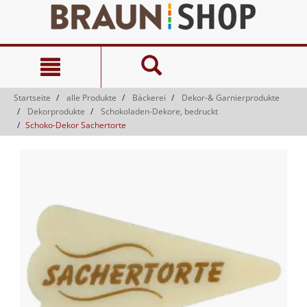
Zum
Zum
Inhalt
Navigationsmenü
springen
springen
Startseite
alle Produkte
Bäckerei
Dekor-& Garnierprodukte
Dekorprodukte
Schokoladen-Dekore, bedruckt
Schoko-Dekor Sachertorte