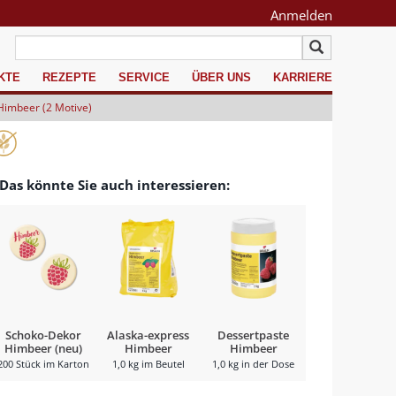
Anmelden
KTE
REZEPTE
SERVICE
ÜBER UNS
KARRIERE
Himbeer (2 Motive)
Das könnte Sie auch interessieren:
Schoko-Dekor
Alaska-express
Dessertpaste
Himbeer (neu)
Himbeer
Himbeer
200 Stück im Karton
1,0 kg im Beutel
1,0 kg in der Dose