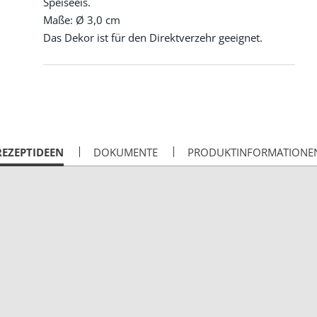
Speiseeis.
Maße: Ø 3,0 cm
Das Dekor ist für den Direktverzehr geeignet.
CURRENT
REZEPTIDEEN
DOKUMENTE
PRODUKTINFORMATIONE
AB: