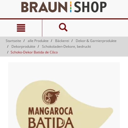
Zum
Zum
Inhalt
Navigationsmenü
springen
springen
Startseite
alle Produkte
Bäckerei
Dekor-& Garnierprodukte
Dekorprodukte
Schokoladen-Dekore, bedruckt
Schoko-Dekor Batida de Côco