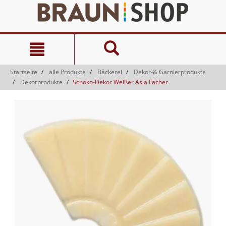
Zum
Zum
Inhalt
Navigationsmenü
springen
springen
Startseite
alle Produkte
Bäckerei
Dekor-& Garnierprodukte
Dekorprodukte
Schoko-Dekor Weißer Asia Fächer