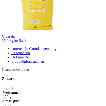
Crossata
25,0 kg im Sack
current tab:
Grundanwendung
Rezeptideen
Dokumente
Produktinformationen
Grundanwendung
Zutaten
1500 g
Weizenmehl
120 g
CrossQuick
120 g