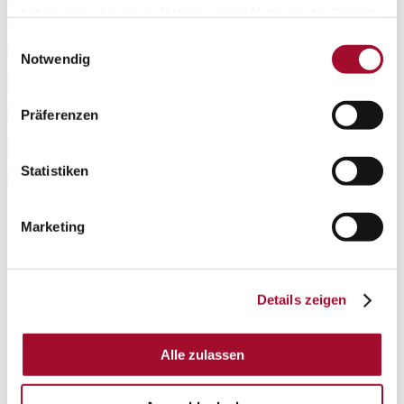
den Punkt Marketing.Alternativ können Sie diesen Inhalt auch
haben oder die sie im Rahmen Ihrer Nutzung der Dienste
direkt bei
YouTube öffnen
.
gesammelt haben.
Einwilligungsauswahl
Notwendig
Präferenzen
Statistiken
Marketing
CrossQuick
Details zeigen
15,0 kg im Sack
Artikelnummer
Alle zulassen
1465315