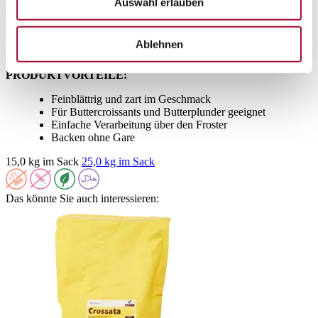
Pulverisiertes Backmittelkonzentrat (8 %) zur Herstellung von
Auswahl erlauben
Croissants und anderen, tourierten Hefeteigen. Auch zur Herstellung
von Buttergebäcken geeignet.
Ablehnen
PRODUKTVORTEILE:
Feinblättrig und zart im Geschmack
Für Buttercroissants und Butterplunder geeignet
Einfache Verarbeitung über den Froster
Backen ohne Gare
15,0 kg im Sack
25,0 kg im Sack
Das könnte Sie auch interessieren: