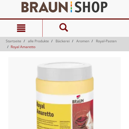
Zum
Zum
Inhalt
Navigationsmenü
springen
springen
Startseite
alle Produkte
Bäckerei
Aromen
Royal-Pasten
Royal Amaretto