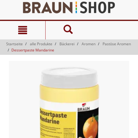
Zum
Zum
Inhalt
Navigationsmenü
springen
springen
Startseite
alle Produkte
Bäckerei
Aromen
Pastöse Aromen
Dessertpaste Mandarine