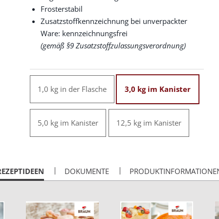
Frosterstabil
Zusatzstoffkennzeichnung bei unverpackter
Ware: kennzeichnungsfrei
(gemäß §9 Zusatzstoffzulassungsverordnung)
1,0 kg in der Flasche
3,0 kg im Kanister
5,0 kg im Kanister
12,5 kg im Kanister
CURRENT
REZEPTIDEEN
DOKUMENTE
PRODUKTINFORMATIONE
AB: