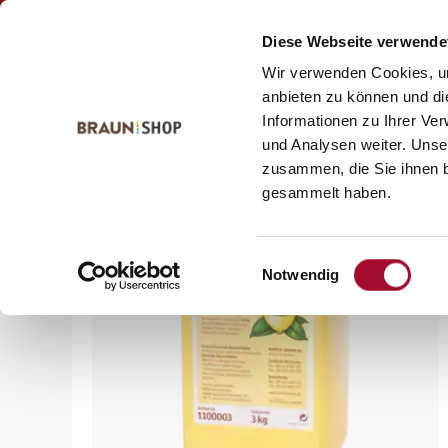
Zum
Zum
Kontakt
Inhalt
Navigationsmenü
Diese Webseite verwende
springen
springen
Wir verwenden Cookies, um
anbieten zu können und di
Informationen zu Ihrer Ve
Startseite
alle Produkte
Bäckerei
Aromen
Flüss
und Analysen weiter. Unse
zusammen, die Sie ihnen b
gesammelt haben.
Einwilligungsauswahl
Notwendig