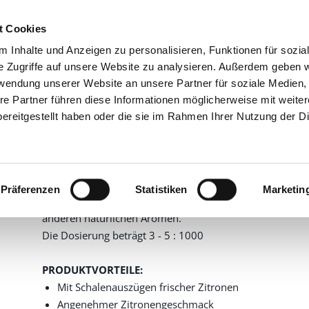
t Cookies
 Inhalte und Anzeigen zu personalisieren, Funktionen für sozia
GRUPPE
PRODU
e Zugriffe auf unsere Website zu analysieren. Außerdem geben w
rwendung unserer Website an unsere Partner für soziale Medien
ige Aromen
Sizilia
re Partner führen diese Informationen möglicherweise mit weite
Sizilia
ereitgestellt haben oder die sie im Rahmen Ihrer Nutzung der D
1100003
Artikelnummer
3,0 kg im Kanister
Zum Aromatisieren von Cremes, Glasuren und
Präferenzen
Statistiken
Marketin
Süßwaren mit natürlichem Zitronenaroma und
anderen natürlichen Aromen.
Die Dosierung beträgt 3 - 5 : 1000
PRODUKTVORTEILE:
Mit Schalenauszügen frischer Zitronen
Angenehmer Zitronengeschmack