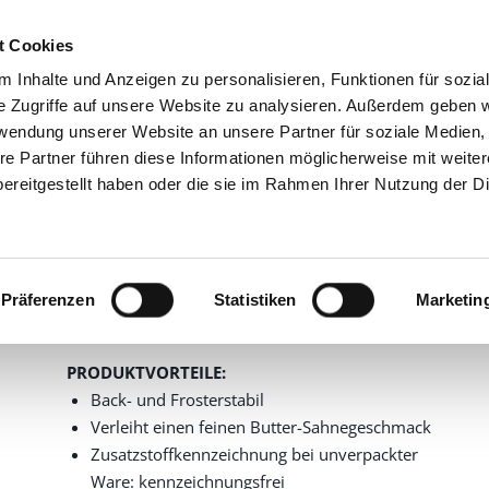
t Cookies
 Inhalte und Anzeigen zu personalisieren, Funktionen für sozia
GRUPPE
PRODU
e Zugriffe auf unsere Website zu analysieren. Außerdem geben w
rwendung unserer Website an unsere Partner für soziale Medien
ige Aromen
Butter-Sahne-Aroma SA
re Partner führen diese Informationen möglicherweise mit weite
Butter-Sahne-Aroma SA
ereitgestellt haben oder die sie im Rahmen Ihrer Nutzung der D
1184025
Artikelnummer
25,0 kg im Kanister
Backfestes, dickflüssiges Aroma. Zum
Präferenzen
Statistiken
Marketin
Aromatisieren von Teigen und Massen.
PRODUKTVORTEILE:
Back- und Frosterstabil
Verleiht einen feinen Butter-Sahnegeschmack
Zusatzstoffkennzeichnung bei unverpackter
Ware: kennzeichnungsfrei