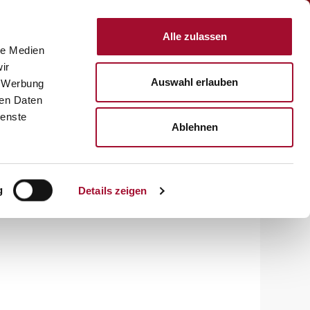
Anmelden
Alle zulassen
le Medien
KTE
REZEPTE
SERVICE
ÜBER UNS
KARRIERE
ir
Auswahl erlauben
, Werbung
ren Daten
ienste
Ablehnen
g
Details zeigen