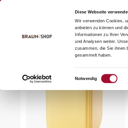
Zum
Zum
Kontakt
Inhalt
Navigationsmenü
Diese Webseite verwende
springen
springen
Wir verwenden Cookies, um
anbieten zu können und di
Informationen zu Ihrer Ve
Startseite
alle Produkte
Bäckerei
Aromen
Flüss
und Analysen weiter. Unse
zusammen, die Sie ihnen b
gesammelt haben.
Einwilligungsauswahl
Notwendig