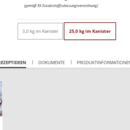
(gemäß §9 Zusatzstoffzulassungsverordnung)
3,0 kg im Kanister
25,0 kg im Kanister
CURRENT
REZEPTIDEEN
DOKUMENTE
PRODUKTINFORMATIONE
AB: